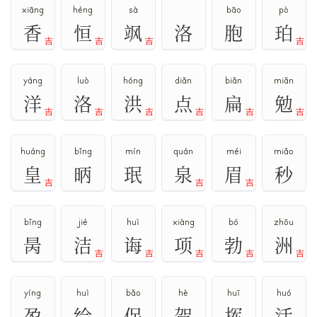
xiāng
héng
sà
bāo
pò
香
恒
飒
洛
胞
珀
吉
吉
吉
吉
yáng
luò
hóng
diǎn
biǎn
miǎn
洋
洛
洪
点
扁
勉
吉
吉
吉
吉
吉
吉
huáng
bǐng
mín
quán
méi
miǎo
皇
昞
珉
泉
眉
秒
吉
吉
吉
bǐng
jié
huì
xiàng
bó
zhōu
昺
洁
诲
项
勃
洲
吉
吉
吉
吉
吉
yíng
huì
bǎo
hè
huī
huó
盈
绘
保
贺
挥
活