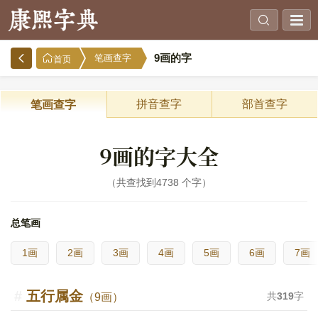
9画的字
笔画查字
首页
拼音查字
部首查字
笔画查字
9画的字大全
共查找到4738 个字
总笔画
1画
2画
3画
4画
5画
6画
7画
五行属金
共
319
字
（9画）