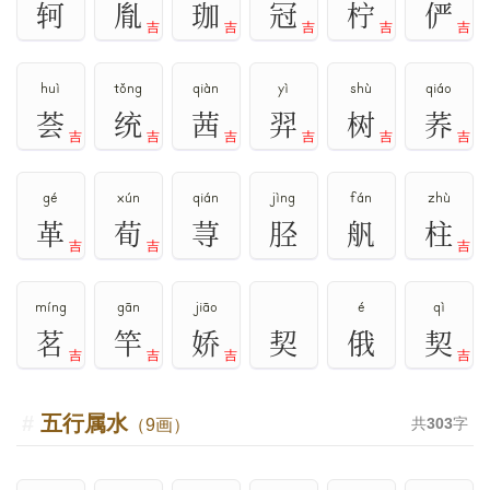
轲
胤
珈
冠
柠
俨
吉
吉
吉
吉
吉
huì
tǒng
qiàn
yì
shù
qiáo
荟
统
茜
羿
树
荞
吉
吉
吉
吉
吉
吉
gé
xún
qián
jìng
fán
zhù
革
荀
荨
胫
舤
柱
吉
吉
吉
míng
gān
jiāo
é
qì
茗
竿
娇
契
俄
契
吉
吉
吉
吉
五行属水
共
303
字
（9画）