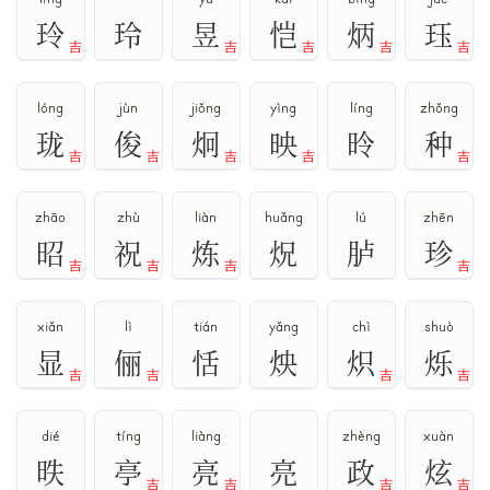
líng
yù
kǎi
bǐng
jué
玲
玲
昱
恺
炳
珏
吉
吉
吉
吉
吉
lóng
jùn
jiǒng
yìng
líng
zhǒng
珑
俊
炯
映
昤
种
吉
吉
吉
吉
吉
zhāo
zhù
liàn
huǎng
lú
zhēn
昭
祝
炼
炾
胪
珍
吉
吉
吉
吉
xiǎn
lì
tián
yǎng
chì
shuò
显
俪
恬
炴
炽
烁
吉
吉
吉
吉
dié
tíng
liàng
zhèng
xuàn
昳
亭
亮
亮
政
炫
吉
吉
吉
吉