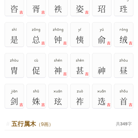
咨
胥
祑
姿
玿
珄
吉
吉
吉
shì
zǒng
zhōng
yí
yú
róng
是
总
钟
恞
俞
绒
吉
吉
吉
吉
zhòu
cù
shén
shèn
zhòu
冑
促
神
甚
神
昼
吉
吉
jiàn
shū
xuán
zuò
xuǎn
shǒu
剑
姝
玹
祚
选
首
吉
吉
吉
吉
五行属木
共
349
字
（9画）