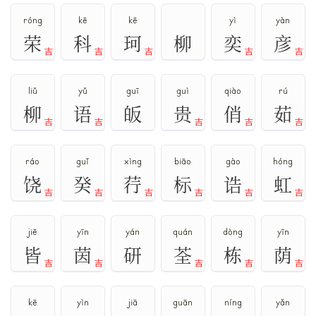
róng
kē
kē
yì
yàn
荣
科
珂
柳
奕
彦
吉
吉
吉
吉
吉
liǔ
yǔ
guī
guì
qiào
rú
柳
语
皈
贵
俏
茹
吉
吉
吉
吉
吉
ráo
guǐ
xìng
biāo
gào
hóng
饶
癸
荇
标
诰
虹
吉
吉
吉
吉
吉
吉
jiē
yīn
yán
quán
dòng
yīn
皆
茵
研
荃
栋
荫
吉
吉
吉
吉
吉
kē
yìn
jiā
guān
níng
yǎn