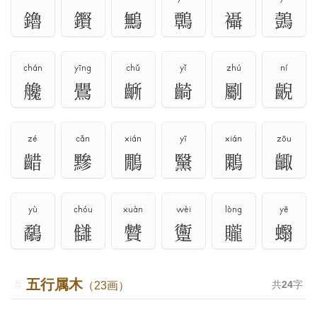
鑥
鑦
鷡
鷣
襵
鷧
chán
yīng
chǔ
yǐ
zhú
ní
艬
鷪
齭
齮
劚
齯
zé
cǎn
xián
yī
xián
zōu
齰
黲
鷳
黳
鷴
齱
yù
chóu
xuàn
wèi
lòng
yē
鷸
讎
贙
躛
贚
蠮
五行属木
共
24
字
（23画）