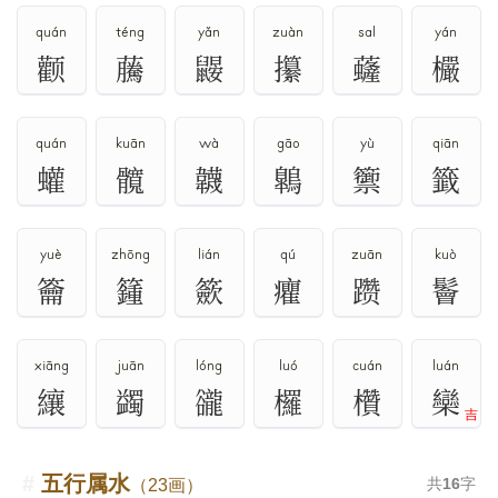
quán
téng
yǎn
zuàn
sal
yán
颧
虅
鼹
攥
虄
欕
quán
kuān
wà
gāo
yù
qiān
蠸
髖
韤
鷱
籞
籤
yuè
zhōng
lián
qú
zuān
kuò
籥
籦
籨
癯
躜
鬠
xiāng
juān
lóng
luó
cuán
luán
纕
蠲
豅
欏
欑
欒
吉
五行属水
共
16
字
（23画）