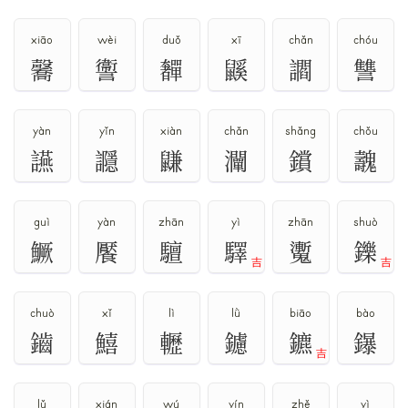
xiāo
wèi
duǒ
xī
chǎn
chóu
毊
讏
奲
鼷
讇
讐
yàn
yǐn
xiàn
chǎn
shǎng
chǒu
讌
讔
鼸
灛
鑜
魗
guì
yàn
zhān
yì
zhān
shuò
鱖
饜
驙
驛
魙
鑠
吉
吉
chuò
xǐ
lì
lǜ
biāo
bào
鑡
鱚
轣
鑢
鑣
鑤
吉
lǔ
xián
wú
yín
zhě
yì