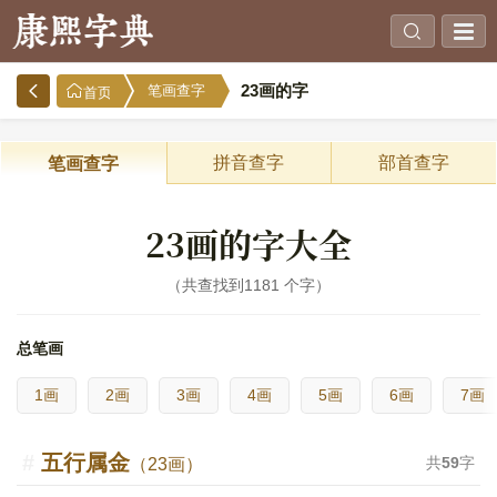
23画的字
笔画查字
首页
拼音查字
部首查字
笔画查字
23画的字大全
共查找到1181 个字
总笔画
1画
2画
3画
4画
5画
6画
7画
五行属金
共
59
字
（23画）