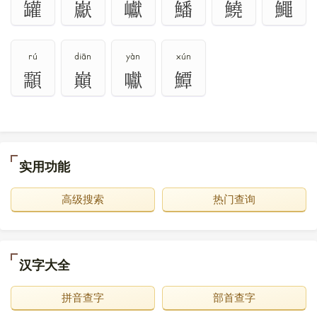
罐
巚
巘
鱕
鱙
鱦
rú
diān
yàn
xún
顬
巔
囐
鱏
实用功能
高级搜索
热门查询
汉字大全
拼音查字
部首查字