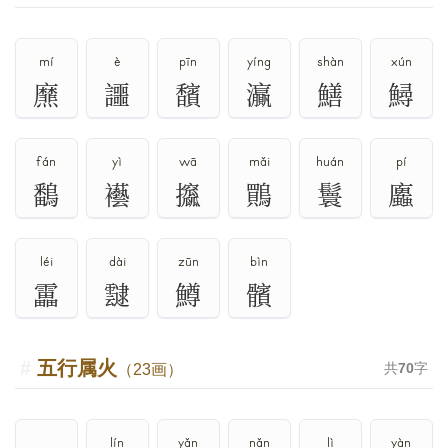
mí
è
pīn
yíng
shàn
xún
爢
讍
馪
灜
鱔
鱘
fán
yì
wā
mǎi
huán
pí
鷭
襼
攨
鷶
鬟
蠯
léi
dài
zūn
bìn
靁
靆
鱒
髕
五行属火
共
70
字
（23画）
lín
yǎn
nǎn
lì
yàn