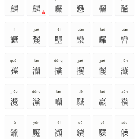
麟
麟
曮
戁
欐
醼
吉
lì
jué
lěi
luán
luǒ
luán
讈
彏
壨
灓
曪
曫
quǎn
lán
dǎng
jué
jué
jiān
虇
灡
攩
攫
戄
虃
jiǎo
dǎng
lán
tiě
luó
zàn
灚
灙
囒
驖
驘
禶
là
yǎn
lèi
dú
yè
sào
鑞
魘
禷
鑟
驜
髞