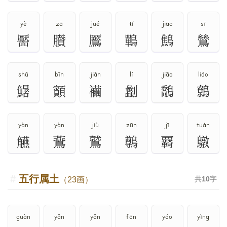
yè
zā
jué
tí
jiāo
sī
靨
臢
鷢
鷤
鷦
鷥
shǔ
bīn
jiǎn
lí
jiāo
liáo
鱪
顮
襺
劙
鷮
鷯
yàn
yàn
jiù
zūn
jī
tuán
觾
鷰
鷲
鷷
覉
鷻
五行属土
共
10
字
（23画）
guàn
yǎn
yǎn
fān
yáo
yìng