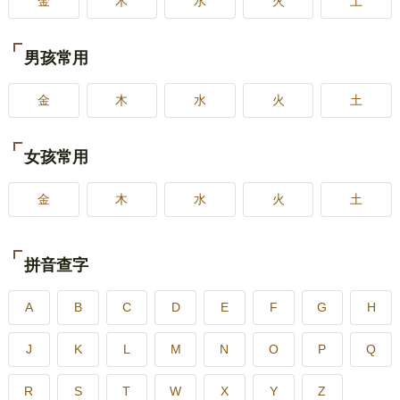
金
木
水
火
土
男孩常用
金
木
水
火
土
女孩常用
金
木
水
火
土
拼音查字
A
B
C
D
E
F
G
H
J
K
L
M
N
O
P
Q
R
S
T
W
X
Y
Z