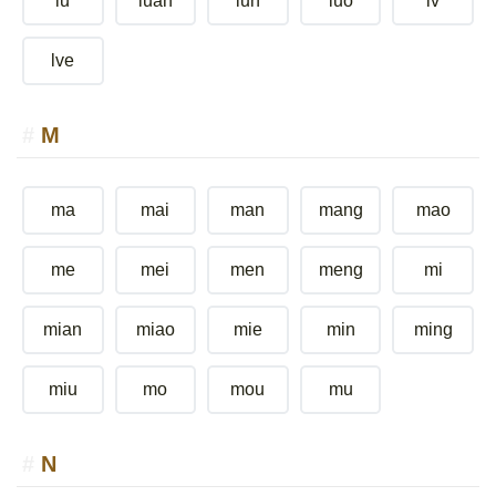
lu
luan
lun
luo
lv
lve
M
ma
mai
man
mang
mao
me
mei
men
meng
mi
mian
miao
mie
min
ming
miu
mo
mou
mu
N