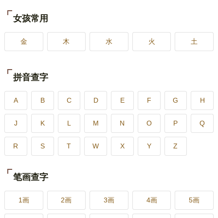
女孩常用
金
木
水
火
土
拼音查字
A
B
C
D
E
F
G
H
J
K
L
M
N
O
P
Q
R
S
T
W
X
Y
Z
笔画查字
1画
2画
3画
4画
5画