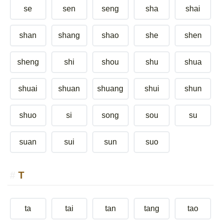
se
sen
seng
sha
shai
shan
shang
shao
she
shen
sheng
shi
shou
shu
shua
shuai
shuan
shuang
shui
shun
shuo
si
song
sou
su
suan
sui
sun
suo
T
ta
tai
tan
tang
tao