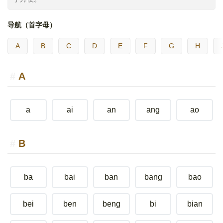
导航（首字母）
A
B
C
D
E
F
G
H
A
a
ai
an
ang
ao
B
ba
bai
ban
bang
bao
bei
ben
beng
bi
bian