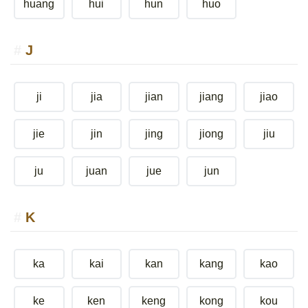
huang
hui
hun
huo
J
ji
jia
jian
jiang
jiao
jie
jin
jing
jiong
jiu
ju
juan
jue
jun
K
ka
kai
kan
kang
kao
ke
ken
keng
kong
kou