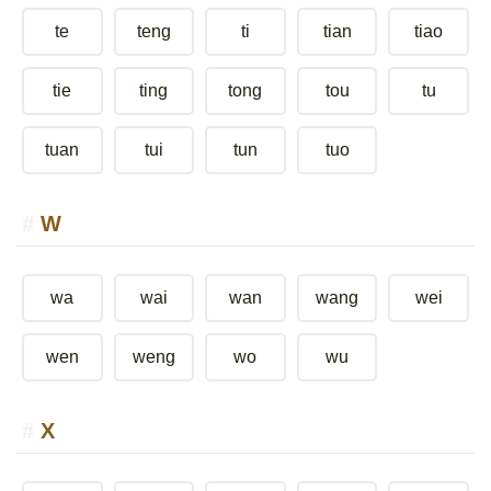
te
teng
ti
tian
tiao
tie
ting
tong
tou
tu
tuan
tui
tun
tuo
W
wa
wai
wan
wang
wei
wen
weng
wo
wu
X