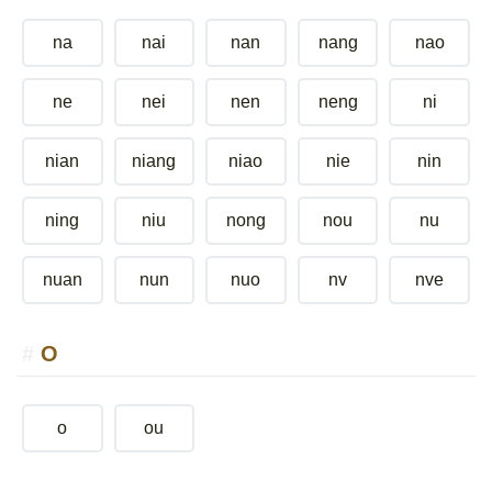
na
nai
nan
nang
nao
ne
nei
nen
neng
ni
nian
niang
niao
nie
nin
ning
niu
nong
nou
nu
nuan
nun
nuo
nv
nve
O
o
ou