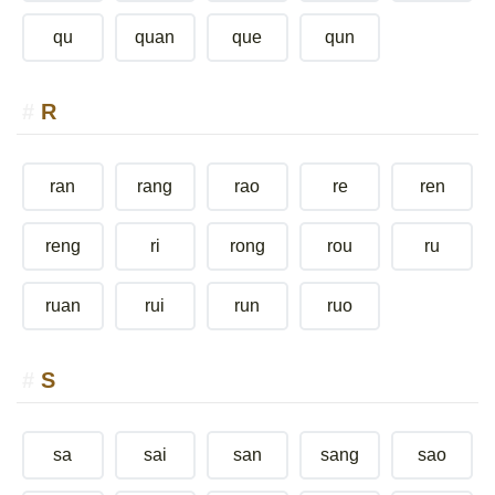
qu
quan
que
qun
R
ran
rang
rao
re
ren
reng
ri
rong
rou
ru
ruan
rui
run
ruo
S
sa
sai
san
sang
sao