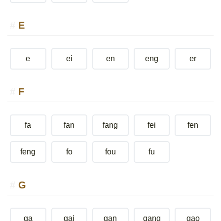
E
e
ei
en
eng
er
F
fa
fan
fang
fei
fen
feng
fo
fou
fu
G
ga
gai
gan
gang
gao