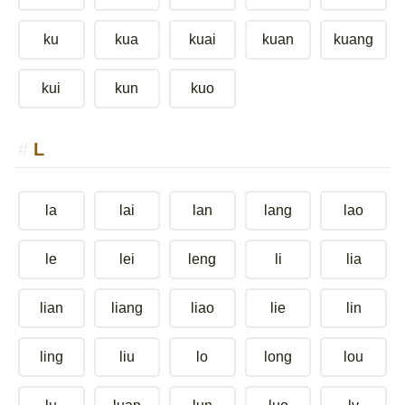
ku
kua
kuai
kuan
kuang
kui
kun
kuo
L
la
lai
lan
lang
lao
le
lei
leng
li
lia
lian
liang
liao
lie
lin
ling
liu
lo
long
lou