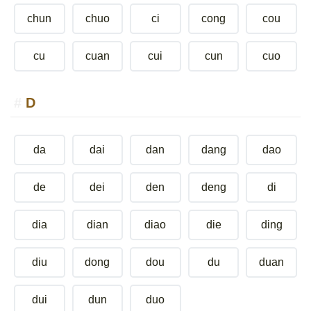
chun
chuo
ci
cong
cou
cu
cuan
cui
cun
cuo
D
da
dai
dan
dang
dao
de
dei
den
deng
di
dia
dian
diao
die
ding
diu
dong
dou
du
duan
dui
dun
duo