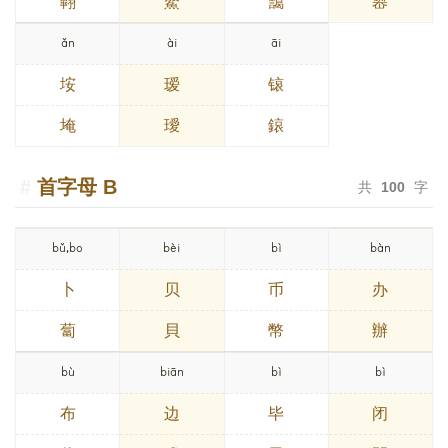
翺
鰲
靄
嶴
ǎn
ài
āi
垵
瑷
锿
埯
璦
鎄
首字母
B
共
100
字
bǔ,bo
bèi
bì
bàn
卜
贝
币
办
蔔
貝
幣
辦
bù
biān
bì
bì
布
边
毕
闭