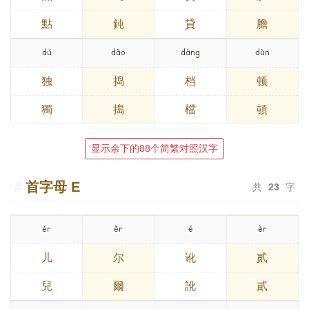
點
鈍
貸
膽
dú
dǎo
dàng
dùn
独
捣
档
顿
獨
搗
檔
頓
显示余下的88个简繁对照汉字
首字母
E
共
23
字
ér
ěr
é
èr
儿
尔
讹
贰
兒
爾
訛
貳