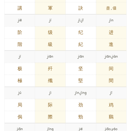
講
軍
訣
盡
,
儘
jiē
jí
jì,jǐ
jìn
阶
级
纪
进
階
級
紀
進
jí
jiān
jiān
jiān,jiàn
极
歼
坚
间
極
殲
堅
間
jú
jì
jìn,jìng
jī
局
际
劲
鸡
侷
際
勁
鷄
jiǎn
jīng
jié
jiǎo,yáo