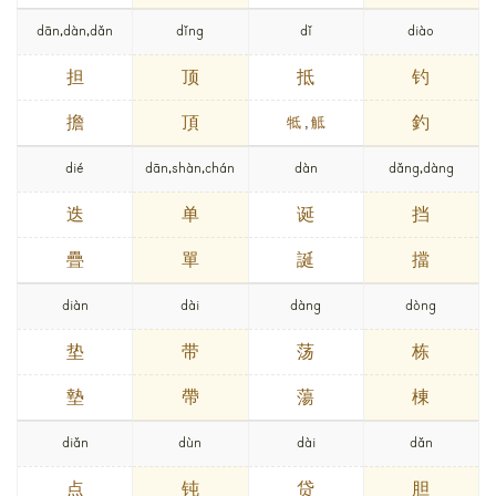
dān,dàn,dǎn
dǐng
dǐ
diào
担
顶
抵
钓
擔
頂
釣
牴
,
觝
dié
dān,shàn,chán
dàn
dǎng,dàng
迭
单
诞
挡
疊
單
誕
擋
diàn
dài
dàng
dòng
垫
带
荡
栋
墊
帶
蕩
棟
diǎn
dùn
dài
dǎn
点
钝
贷
胆