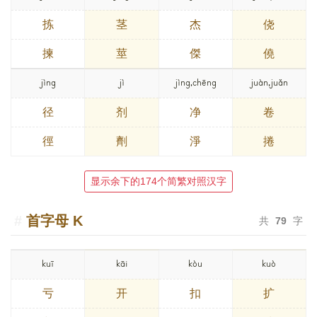
拣
茎
杰
侥
揀
莖
傑
僥
jìng
jì
jìng,chēng
juàn,juǎn
径
剂
净
卷
徑
劑
淨
捲
显示余下的174个简繁对照汉字
首字母
K
共
79
字
kuī
kāi
kòu
kuò
亏
开
扣
扩