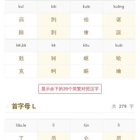
kuī
kǎi
kuài
kuāng
岿
剀
侩
诓
巋
剴
儈
誆
kēi,kè
kē
kōu
kuài
剋
轲
眍
哙
克
軻
瞘
噲
显示余下的39个简繁对照汉字
首字母
L
共
279
字
liǎo,le
lì
lún
lì
了
历
仑
厉