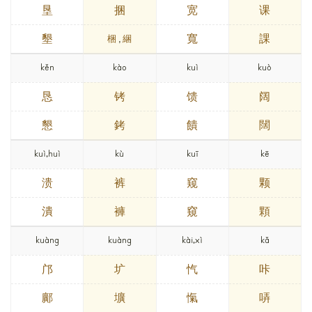
垦
捆
宽
课
墾
寬
課
梱
,
綑
kěn
kào
kuì
kuò
恳
铐
馈
阔
懇
銬
饋
闊
kuì,huì
kù
kuī
kē
溃
裤
窥
颗
潰
褲
窺
顆
kuàng
kuàng
kài,xì
kǎ
邝
圹
忾
咔
鄺
壙
愾
哢