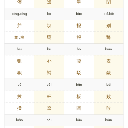
佈
邊
畢
閉
bìng,bīng
bà
bào
bié,biè
并
坝
报
别
壩
報
彆
並
,
竝
bèi
bǔ
bó
biǎo
狈
补
驳
表
狽
補
駁
錶
bō
bēi
bǎn
bài
拨
杯
板
败
撥
盃
闆
敗
biǎn
bèi
bǎo
biàn