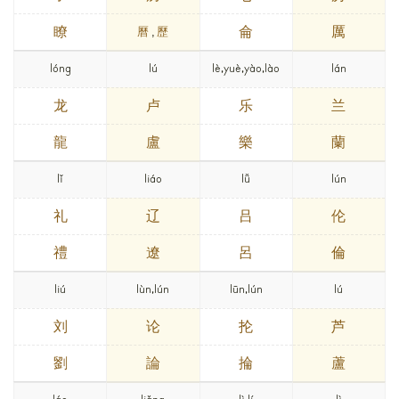
瞭
侖
厲
曆
,
歷
lóng
lú
lè,yuè,yào,lào
lán
龙
卢
乐
兰
龍
盧
樂
蘭
lǐ
liáo
lǚ
lún
礼
辽
吕
伦
禮
遼
呂
倫
liú
lùn,lún
lūn,lún
lú
刘
论
抡
芦
劉
論
掄
蘆