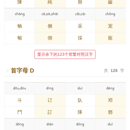
陳
純
厠
齒
chàng
cè,zè,zhāi
cǎi,cài
chǒng
畅
侧
采
宠
暢
側
採
寵
显示余下的123个简繁对照汉字
首字母
D
共
128
字
dǒu,dòu
dìng
duì
dèng
斗
订
队
邓
鬥
訂
隊
鄧
dōng
diàn
dōng
duì