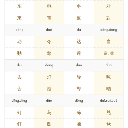
东
电
冬
对
東
電
鼕
對
dòng
duó
dá
dāng,dàng
动
夺
达
当
動
奪
達
當
,
噹
diū
dēng
dǎo
dūn
丢
灯
导
吨
丟
燈
導
噸
dīng,dìng
dǎo
dòng
duì,ruì,yuè
钉
岛
冻
兑
釘
島
凍
兌