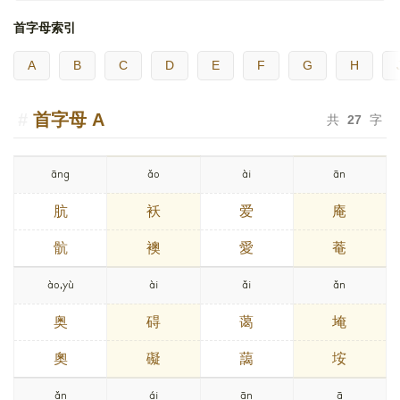
首字母索引
A
B
C
D
E
F
G
H
首字母
A
共
27
字
āng
ǎo
ài
ān
肮
袄
爱
庵
骯
襖
愛
菴
ào,yù
ài
ǎi
ǎn
奥
碍
蔼
埯
奧
礙
藹
垵
ǎn
ái
ān
ā