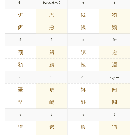
ěr
è,wù,ě,wū
è
é
饵
恶
饿
鹅
餌
惡
餓
鵝
é
è
è
ěr
额
鳄
轭
迩
額
鰐
軛
邇
è
ér
ěr
è,yān
垩
鸸
铒
阏
堊
鴯
鉺
閼
è
é
è
è
谔
锇
腭
鹗