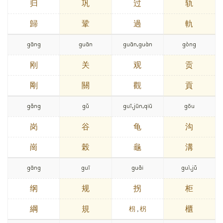
归
巩
过
轨
歸
鞏
過
軌
gāng
guān
guān,guàn
gòng
刚
关
观
贡
剛
關
觀
貢
gǎng
gǔ
guī,jūn,qiū
gōu
岗
谷
龟
沟
崗
榖
龜
溝
gāng
guī
guǎi
guì,jǔ
纲
规
拐
柜
綱
規
櫃
枴
,
柺