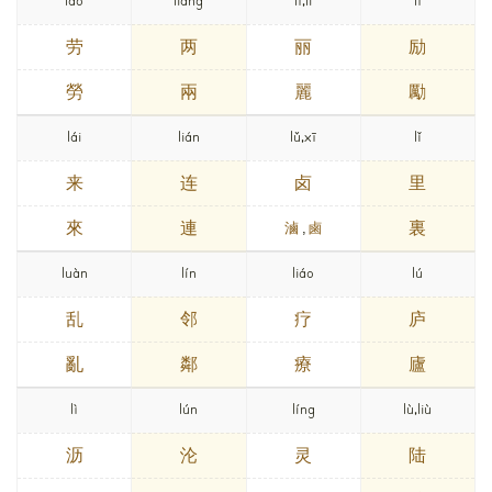
láo
liǎng
lì,lí
lì
劳
两
丽
励
勞
兩
麗
勵
lái
lián
lǔ,xī
lǐ
来
连
卤
里
來
連
裏
滷
,
鹵
luàn
lín
liáo
lú
乱
邻
疗
庐
亂
鄰
療
廬
lì
lún
líng
lù,liù
沥
沦
灵
陆