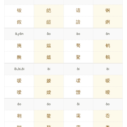
铵
皑
谙
锕
銨
皚
諳
錒
ā,yān
ǎo
ào
ān
腌
媪
骜
鹌
醃
媼
驁
鵪
ǎi,ài,āi
ài
ài
ài
嗳
嫒
叆
暧
噯
嬡
靉
曖
áo
áo
ǎi
ào
翱
鳌
霭
岙