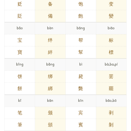
贬
备
饱
变
貶
備
飽
變
bǎo
bàn
bāng
biāo
宝
绊
帮
标
寶
絆
幫
標
bǐng
bǎng
bì
bà,ba,pí
饼
绑
毙
罢
餅
綁
斃
罷
bǐ
bān
bīn
bāo,bō
笔
颁
宾
剥
筆
頒
賓
剝