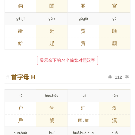
鈎
閨
閣
宮
gěi,jǐ
gǎn
gǔ,jiǎ
gù
给
赶
贾
顾
給
趕
賈
顧
显示余下的74个简繁对照汉字
首字母
H
共
112
字
hù
hào,háo
huì
hàn
户
号
汇
汉
戶
號
漢
匯
,
彙
huá,huà
huí
huá,huà,huā
huǒ