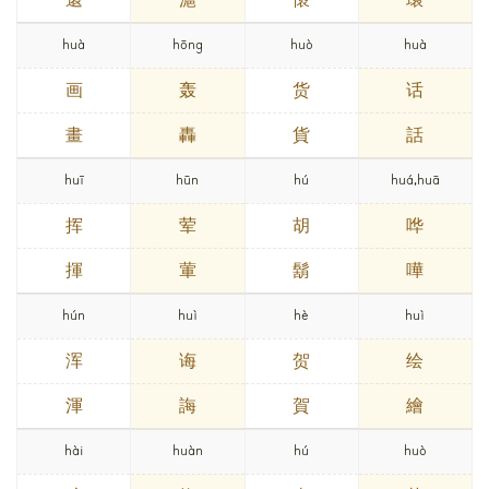
huà
hōng
huò
huà
画
轰
货
话
畫
轟
貨
話
huī
hūn
hú
huá,huā
挥
荤
胡
哗
揮
葷
鬍
嘩
hún
huì
hè
huì
浑
诲
贺
绘
渾
誨
賀
繪
hài
huàn
hú
huò