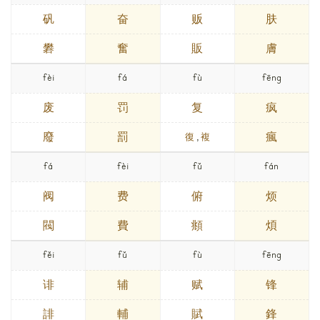
矾
奋
贩
肤
礬
奮
販
膚
fèi
fá
fù
fēng
废
罚
复
疯
廢
罰
瘋
復
,
複
fá
fèi
fǔ
fán
阀
费
俯
烦
閥
費
頫
煩
fěi
fǔ
fù
fēng
诽
辅
赋
锋
誹
輔
賦
鋒