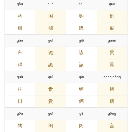
gòu
guó
gòu
guā
构
国
购
刮
構
國
購
颳
gǎn
guǐ
gāi
guàn
秆
诡
该
贯
稈
詭
該
貫
guà
guì
gài
gāng,gàng
挂
贵
钙
钢
掛
貴
鈣
鋼
gōu
guī
gé
gōng
钩
闺
阁
宫