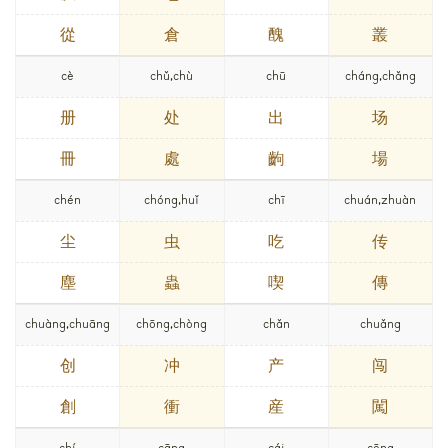
從
倉
醜
叢
cè
chǔ,chù
chū
cháng,chǎng
册
处
出
场
冊
處
齣
場
chén
chóng,huǐ
chī
chuán,zhuàn
尘
虫
吃
传
塵
蟲
喫
傳
chuàng,chuāng
chōng,chòng
chǎn
chuǎng
创
冲
产
闯
創
衝
産
闖