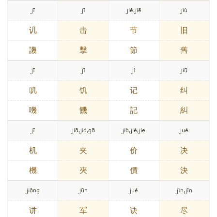
jī
jī
jié,jiē
jiù
讥
击
节
旧
譏
擊
節
舊
jī
jī
jì
jiū
叽
饥
记
纠
嘰
饑
記
糾
jī
jiā,jiá,gā
jià,jiè,jie
jué
机
夹
价
决
機
夾
價
決
jiǎng
jūn
jué
jìn,jǐn
讲
军
诀
尽