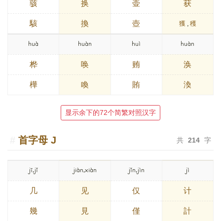
骇
换
壶
获
駭
換
壺
獲
,
穫
huà
huàn
huì
huàn
桦
唤
贿
涣
樺
喚
賄
渙
显示余下的72个简繁对照汉字
首字母
J
共
214
字
jī,jǐ
jiàn,xiàn
jǐn,jìn
jì
几
见
仅
计
幾
見
僅
計