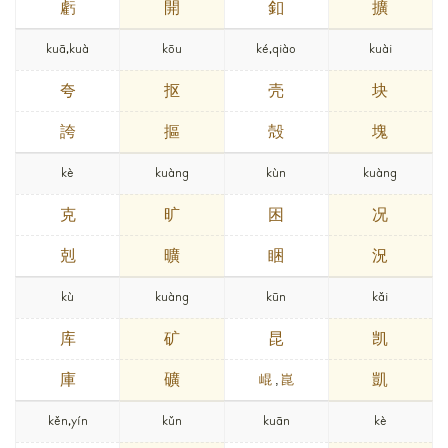
虧
開
釦
擴
kuā,kuà
kōu
ké,qiào
kuài
夸
抠
壳
块
誇
摳
殻
塊
kè
kuàng
kùn
kuàng
克
旷
困
况
剋
曠
睏
況
kù
kuàng
kūn
kǎi
库
矿
昆
凯
庫
礦
凱
崐
,
崑
kěn,yín
kǔn
kuān
kè