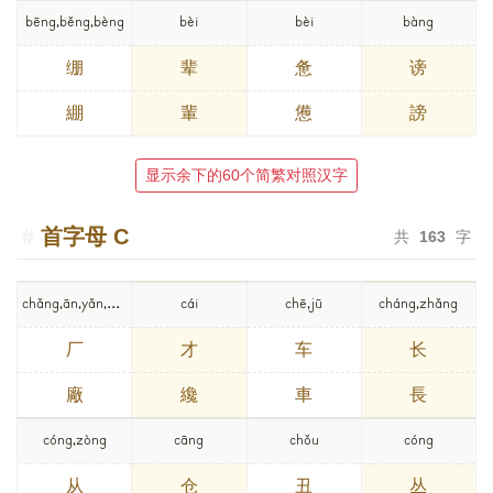
bēng,běng,bèng
bèi
bèi
bàng
绷
辈
惫
谤
綳
輩
憊
謗
显示余下的60个简繁对照汉字
首字母
C
共
163
字
chǎng,ān,yǎn,hǎn
cái
chē,jū
cháng,zhǎng
厂
才
车
长
廠
纔
車
長
cóng,zòng
cāng
chǒu
cóng
从
仓
丑
丛