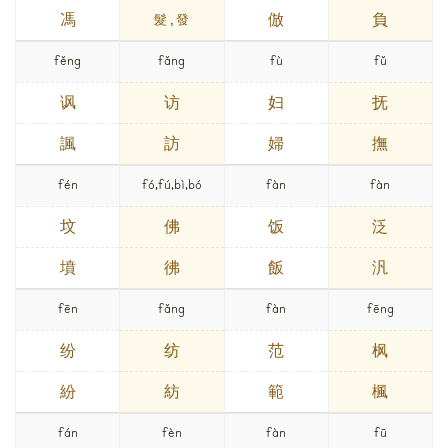
馮
倣
負
髮
,
發
fěng
fǎng
fù
fǔ
讽
访
妇
抚
諷
訪
婦
撫
fén
fó,fú,bì,bó
fàn
fàn
坟
佛
饭
泛
墳
彿
飯
汎
fēn
fǎng
fàn
fēng
纷
纺
范
枫
紛
紡
範
楓
fán
fèn
fàn
fū