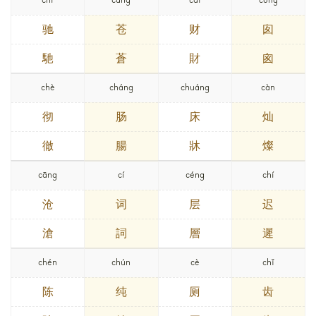
chí
cāng
cái
cōng
驰
苍
财
囱
馳
蒼
財
囪
chè
cháng
chuáng
càn
彻
肠
床
灿
徹
腸
牀
燦
cāng
cí
céng
chí
沧
词
层
迟
滄
詞
層
遲
chén
chún
cè
chǐ
陈
纯
厕
齿