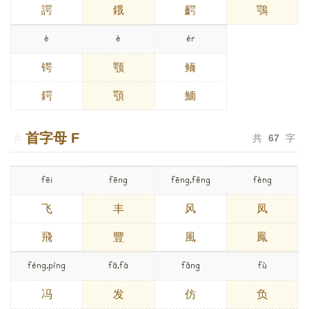
諤
鋨
齶
鶚
è
è
ér
锷
颚
鲕
鍔
顎
鮞
首字母
F
共
67
字
fēi
fēng
fēng,fěng
fèng
飞
丰
风
凤
飛
豐
風
鳳
féng,píng
fā,fà
fǎng
fù
冯
发
仿
负