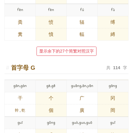
fèn
fèn
fú
fù
粪
愤
辐
缚
糞
憤
輻
縛
显示余下的27个简繁对照汉字
首字母
G
共
114
字
gān,gàn
gè,gě
guǎng,ān,yǎn
gāng
干
个
广
冈
個
廣
岡
幹
,
乾
guī
gǒng
guò,guo,guō
guǐ