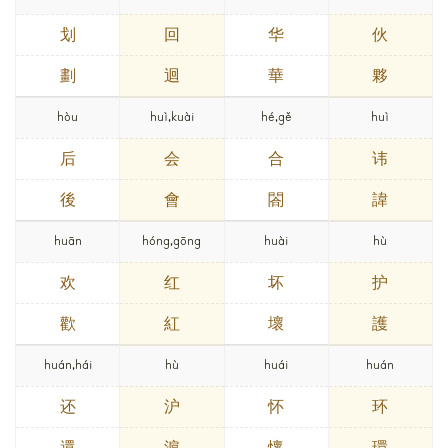
划
回
华
伙
劃
迴
華
夥
hòu
huì,kuài
hé,gě
huì
后
会
合
讳
後
會
閤
諱
huān
hóng,gōng
huài
hù
欢
红
坏
护
歡
紅
壞
護
huán,hái
hù
huái
huán
还
沪
怀
环
還
滬
懷
環