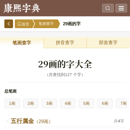
29画的字
笔画查字
首页
拼音查字
部首查字
笔画查字
29画的字大全
共查找到127 个字
总笔画
1画
2画
3画
4画
5画
6画
7画
五行属金
共
4
字
（29画）