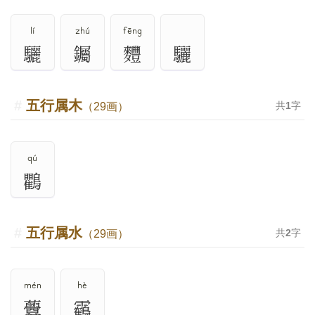
lí
zhú
fēng
驪
钃
麷
驪
五行属木
共
1
字
（29画）
qú
鸜
五行属水
共
2
字
（29画）
mén
hè
虋
靏