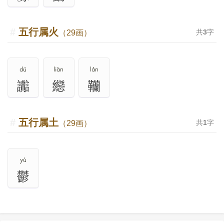
五行属火
共
3
字
（29画）
dú
liàn
lán
讟
纞
韊
五行属土
共
1
字
（29画）
yù
鬱