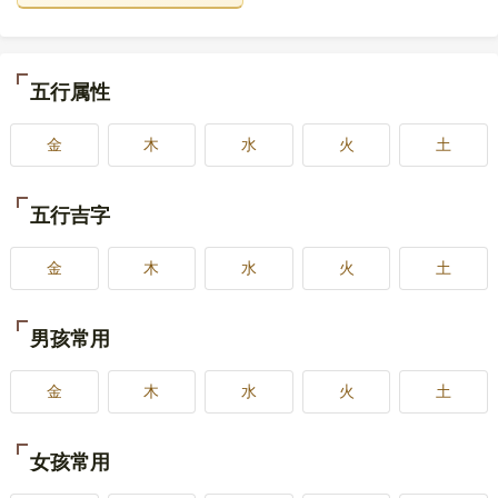
五行属性
金
木
水
火
土
五行吉字
金
木
水
火
土
男孩常用
金
木
水
火
土
女孩常用