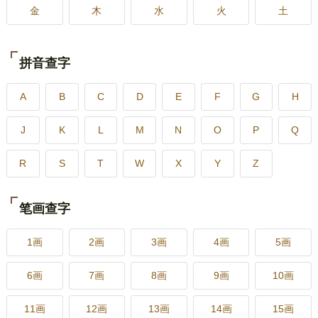
金
木
水
火
土
拼音查字
A
B
C
D
E
F
G
H
J
K
L
M
N
O
P
Q
R
S
T
W
X
Y
Z
笔画查字
1画
2画
3画
4画
5画
6画
7画
8画
9画
10画
11画
12画
13画
14画
15画